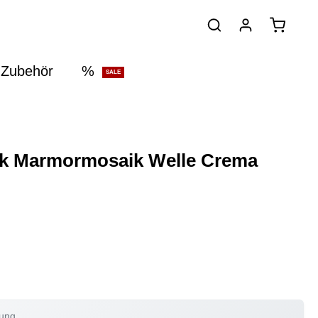
 Zubehör
%
SALE
ik Marmormosaik Welle Crema
rung