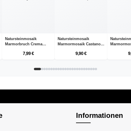
Natursteinmosaik
Natursteinmosaik
Naturstein
Marmorbruch Crema
Marmormosaik Castano
Marmormos
Casta...
Br...
Br...
7,99 €
9,90 €
9
e
Informationen