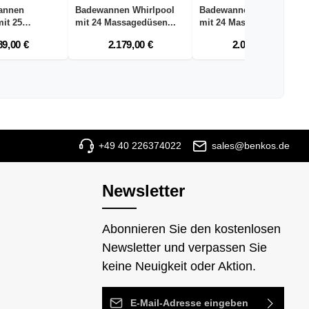
annen
Badewannen Whirlpool
Badewannen Whirlpool
it 25
mit 24 Massagedüsen...
mit 24 Massagedüsen...
.
89,00 €
2.179,00 €
2.079,00 €
+49 40 226374022
sales@benkos.de
Newsletter
Abonnieren Sie den kostenlosen
Newsletter und verpassen Sie
keine Neuigkeit oder Aktion.
E-Mail-Adresse*