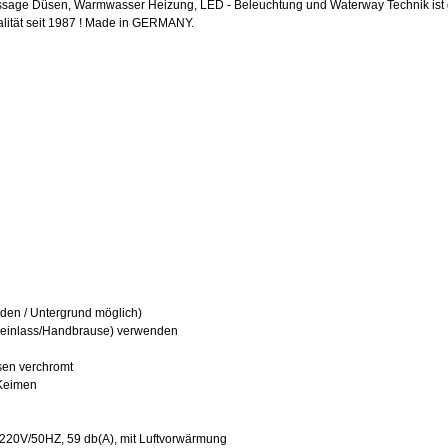
age Düsen, Warmwasser Heizung, LED - Beleuchtung und Waterway Technik ist d
lität
seit 1987 !
Made in GERMANY.
l
den / Untergrund möglich)
ereinlass/Handbrause) verwenden
sen verchromt
 Keimen
220V/50HZ, 59 db(A), mit Luftvorwärmung