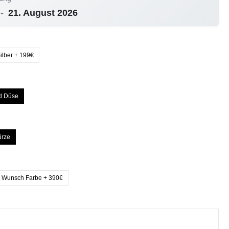
-
21. August 2026
ilber + 199€
d Düse
ürze
Wunsch Farbe + 390€