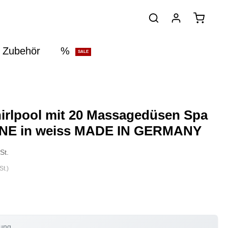
 Zubehör
%
SALE
rlpool mit 20 Massagedüsen Spa
ONE in weiss MADE IN GERMANY
St.
t.)
rung