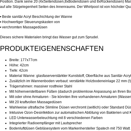
Position. Dank seine 20 (4xSeitendüsen,8xBodendüsen und 8xRückendüsen) Mass
auf alle Sitzgelegenheit Seiten des Innenraums. Der Whirlpool ist von höchster Qua
• Beste sanitär Acryl Beschichtung der Wanne
• Hochwertiger Steuerungskasten von
• verchromten Massagedüsen
Dieses sichere Materialen bringt das Wasser gut zum Sprudel.
PRODUKTEIGENENSCHAFTEN
Breite: 177x77cm
Höhe: 42cm
Tiefe: 42cm
Material Wanne: glasfaserverstärkter Kunststoff, Oberfläche aus Sanitär-Acry
Zusätzlich im Wannenboden verbaut: verstärkte Holzbodeneinlage 22 mm (!)
Trägerrahmen: massiver rostfreier Stahl
Mit höhenverstellbaren Füßen (dadurch problemlose Anpassung an Ihren Bo
Mit oder ohne Armaturen - Sie könnten Ihre vorhandenen Armaturen (Wass
Mit 20 kraftvollen Massagedüsen
Wahlweise ultraflache Slimline Düsen verchromt (seitlich) oder Standard Dü
Inklusive Ozon-Desinfektion zur automatischen Abtötung von Bakterien und
LED Unterwasserbeleuchtung mit 8 verschiedenen Farben
Integrierter Radioempfänger mit Lautsprecher
Bodenluftdüsen Gebläsesystem vom Markenhersteller Spatech mit 750 Watt 