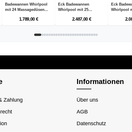
Badewannen Whirlpool
Eck Badewannen
Eck Badew
mit 24 Massagedüsen...
Whirlpool mit 25
Whirlpool m
Massaged...
Massaged..
1.789,00 €
2.487,00 €
2.0
e
Informationen
& Zahlung
Über uns
recht
AGB
ion
Datenschutz