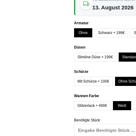
13. August 2026
auswählen
Armatur
Ohne
Schwarz + 199€
S
auswählen
Düsen
Slimline Düse + 199€
Standar
auswählen
Schürze
Mit Schürze + 100€
Ohne Sch
auswählen
Wannen Farbe
Glitzerlack + 490€
Weiß
Benötigte Stück: