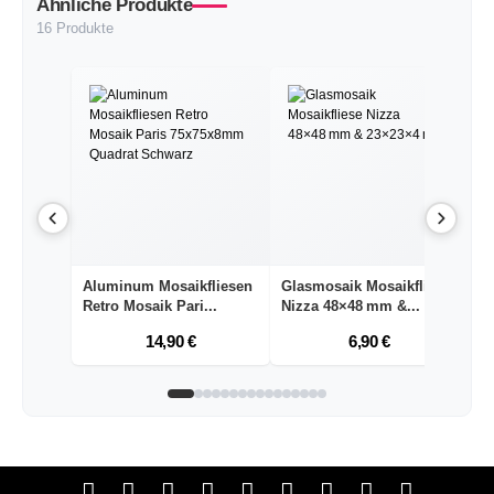
Ähnliche Produkte
16 Produkte
Aluminum Mosaikfliesen
Glasmosaik Mosaikfliese
Gl
Retro Mosaik Pari...
Nizza 48×48 mm &...
No
14,90 €
6,90 €