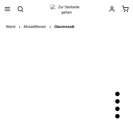
alt springen
Wand
Mosaikfliesen
Glasmosaik